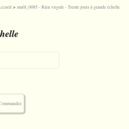
ccueil
>
mu0l_0085 - Rien virgule - Trente jours à grande échelle
Licences
Joueb
Englis
A
helle
Commandez