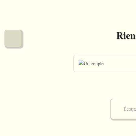
Le menu de micr0lab
Rien
Nos musiques
Nos créations graphiques
Nos arts numériques
Nos jeux
Écout
Nos vidéos