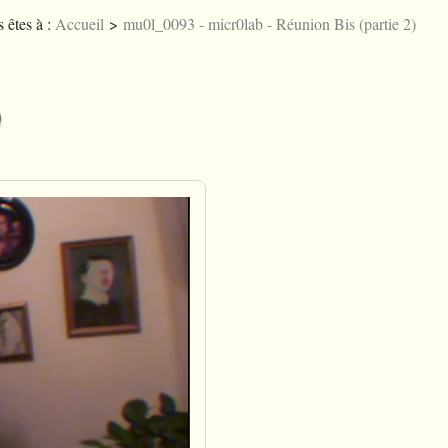
 êtes à :
Accueil
>
mu0l_0093 - micr0lab - Réunion Bis (partie 2)
Licences
Joueb
Englis
A
)