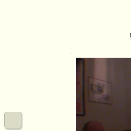
Le menu de micr0lab
Nos musiques
Nos créations graphiques
Nos arts numériques
Nos jeux
Nos vidéos