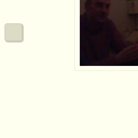
Nos urbanités
Notre fonctionnement
Commander chez micr0lab