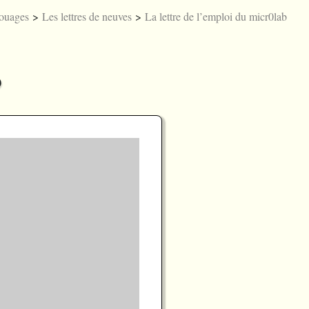
ouages
>
Les lettres de neuves
>
La lettre de l’emploi du micr0lab
Licences
Joueb
Englis
A
b