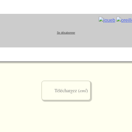
Se désabonner
Téléchargez (
eml
)