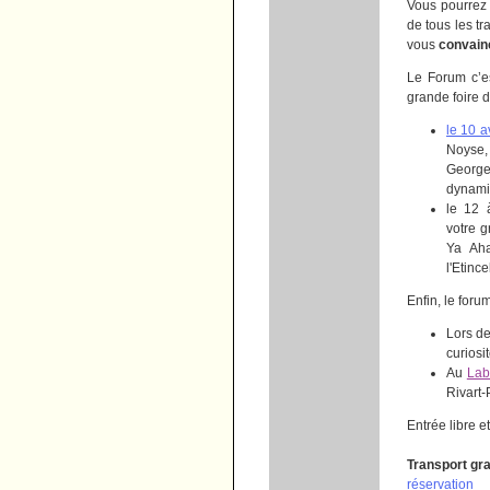
Vous pourrez
de tous les tr
vous
convain
Le Forum c’e
grande foire 
le 10 a
Noyse,
George
dynami
le 12 
votre 
Ya Aha
l'Etince
Enfin, le foru
Lors de
curiosi
Au
Lab
Rivart-
Entrée libre et
Transport gra
réservation