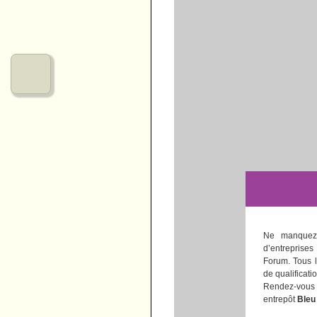
Nos urbanités
Notre fonctionnement
Commander chez micr0lab
Ne manquez
d’entreprises
Forum. Tous l
de qualificati
Rendez-vou
entrepôt
Bleu