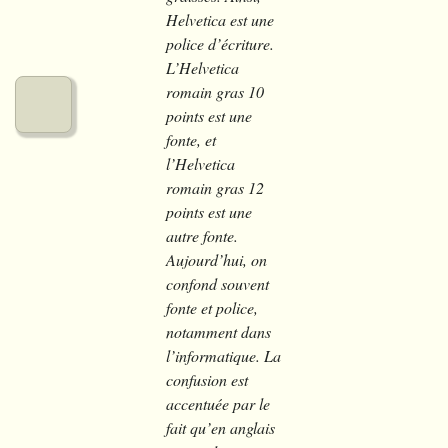
Nos urbanités
Helvetica est une
police d’écriture.
L’Helvetica
Notre fonctionnement
romain gras 10
points est une
fonte, et
Commander chez micr0lab
l’Helvetica
romain gras 12
points est une
autre fonte.
Aujourd’hui, on
confond souvent
fonte et police,
notamment dans
l’informatique. La
confusion est
accentuée par le
fait qu’en anglais