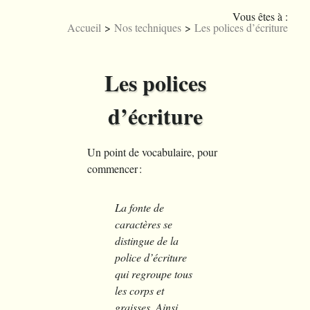
Vous êtes à :
Le menu de micr0lab
Accueil
>
Nos techniques
>
Les polices d’écriture
Licences
Joueb
Englis
A
Nos musiques
Les polices
d’écriture
Nos créations graphiques
Un point de vocabulaire, pour
commencer :
Nos arts numériques
La fonte de
Nos jeux
caractères se
distingue de la
police d’écriture
Nos vidéos
qui regroupe tous
les corps et
graisses. Ainsi,